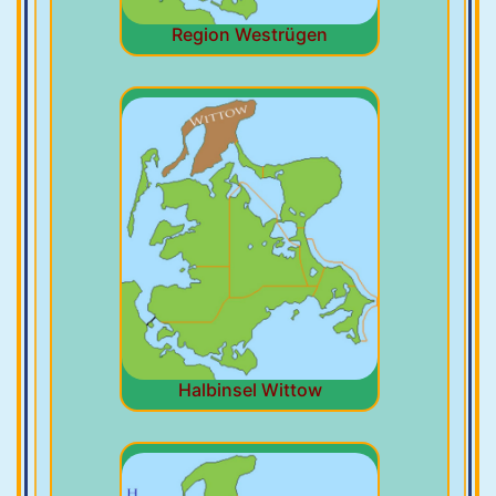
Region Westrügen
Halbinsel Wittow