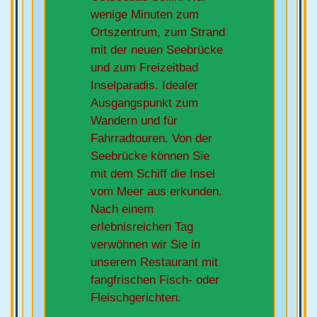
wenige Minuten zum
Ortszentrum, zum Strand
mit der neuen Seebrücke
und zum Freizeitbad
Inselparadis. Idealer
Ausgangspunkt zum
Wandern und für
Fahrradtouren. Von der
Seebrücke können Sie
mit dem Schiff die Insel
vom Meer aus erkunden.
Nach einem
erlebnisreichen Tag
verwöhnen wir Sie in
unserem Restaurant mit
fangfrischen Fisch- oder
Fleischgerichten.