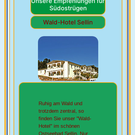
Unsere Empfehlungen für
Südostrügen
Wald-Hotel Sellin
Ruhig am Wald und
trotzdem zentral, so
finden Sie unser "Wald-
Hotel" im schönen
Ostseebad Sellin. Nur