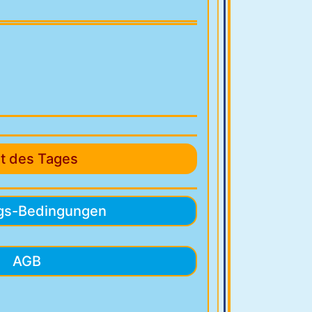
at des Tages
gs-Bedingungen
AGB