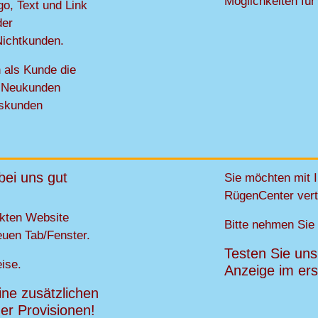
Möglichkeiten für
go, Text und Link
der
Nichtkunden.
n als Kunde die
g. Neukunden
dskunden
bei uns gut
Sie möchten mit 
RügenCenter vert
inkten Website
Bitte nehmen Sie
neuen Tab/Fenster.
Testen Sie uns
ise.
Anzeige im ers
ine zusätzlichen
er Provisionen!