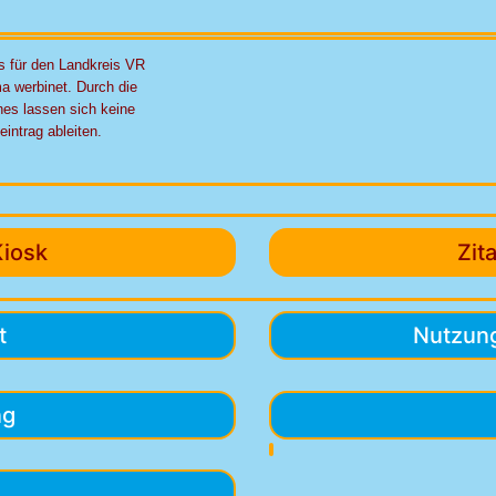
s für den Landkreis VR
rma werbinet. Durch die
hes lassen sich keine
intrag ableiten.
Kiosk
Zit
t
Nutzun
ng
e