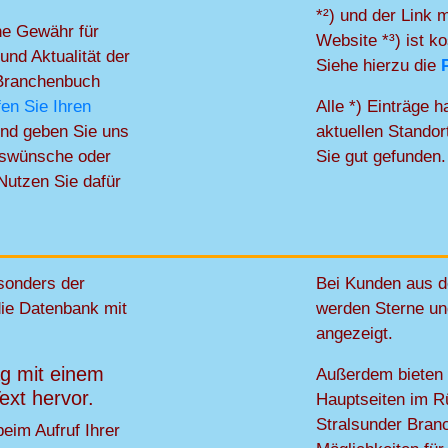
*²) und der Link m
ne Gewähr für
Website *³) ist ko
 und Aktualität der
Siehe hierzu die
 Branchenbuch
fen Sie Ihren
Alle *) Einträge 
nd geben Sie uns
aktuellen Standor
gswünsche oder
Sie gut gefunden.
Nutzen Sie dafür
esonders der
Bei Kunden aus 
die Datenbank mit
werden Sterne u
angezeigt.
ag mit einem
Außerdem bieten w
ext hervor.
Hauptseiten im R
Stralsunder Bran
eim Aufruf Ihrer