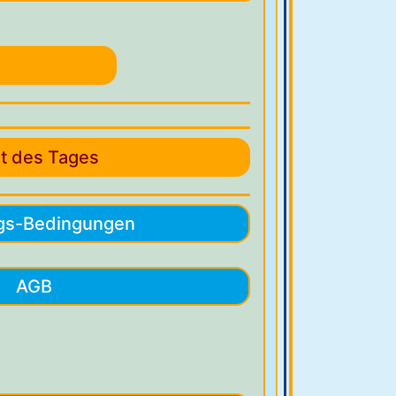
at des Tages
gs-Bedingungen
AGB