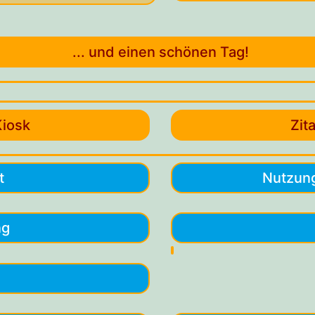
... und einen schönen Tag!
Kiosk
Zit
t
Nutzun
ng
e